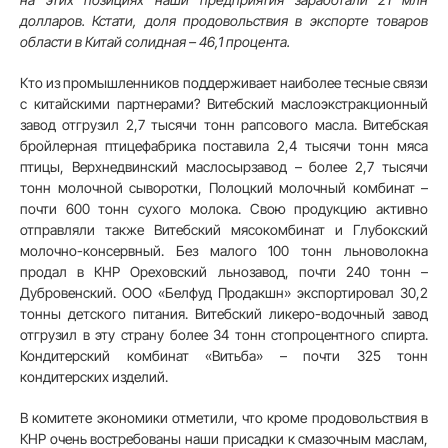
долларов. Кстати, доля продовольствия в экспорте товаров
области в Китай солидная – 46,1 процента.
Кто из промышленников поддерживает наиболее тесные связи
с китайскими партнерами? Витебский маслоэкстракционный
завод отгрузил 2,7 тысячи тонн рапсового масла. Витебская
бройлерная птицефабрика поставила 2,4 тысячи тонн мяса
птицы, Верхнедвинский маслосырзавод – более 2,7 тысячи
тонн молочной сыворотки, Полоцкий молочный комбинат –
почти 600 тонн сухого молока. Свою продукцию активно
отправляли также Витебский мясокомбинат и Глубокский
молочно-консервный. Без малого 100 тонн льноволокна
продал в КНР Ореховский льнозавод, почти 240 тонн –
Дубровенский. ООО «Белфуд Продакшн» экспортировал 30,2
тонны детского питания. Витебский ликеро-водочный завод
отгрузил в эту страну более 34 тонн стопроцентного спирта.
Кондитерский комбинат «Витьба» – почти 325 тонн
кондитерских изделий.
В комитете экономики отметили, что кроме продовольствия в
КНР очень востребованы наши присадки к смазочным маслам,