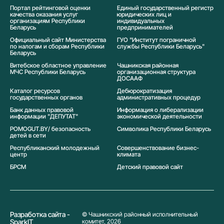
Портал рейтинговой оценки
Единый государственный регистр
качества оказания услуг
юридических лиц и
организациям Республики
индивидуальных
Беларусь
предпринимателей
Официальный сайт Министерства
ГУО "Институт пограничной
по налогам и сборам Республики
службы Республики Беларусь"
Беларусь
Витебское областное управление
Чашникская районная
МЧС Республики Беларусь
организационная структура
ДОСААФ
Каталог ресурсов
Дебюрократизация
государственных органов
административных процедур
Банк данных правовой
Информация о либерализации
информации "ДЕПУТАТ"
экономической деятельности
POMOGUT.BY/ безопасность
Символика Реcпублики Беларусь
детей в сети
Республиканский молодежный
Совершенствование бизнес-
центр
климата
БРСМ
Детский правовой сайт
Разработка сайта -
© Чашникский районный исполнительный
SparkIT
комитет, 2026