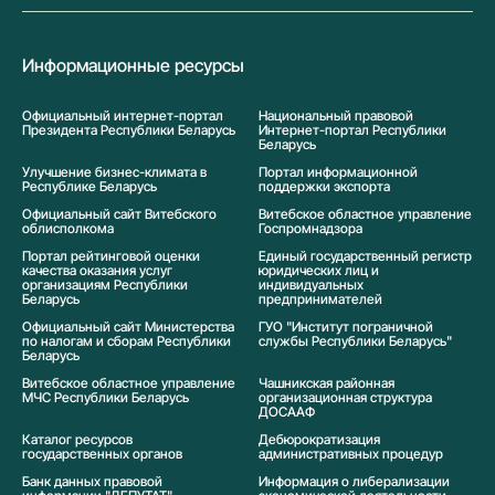
Информационные ресурсы
Официальный интернет-портал
Национальный правовой
Президента Республики Беларусь
Интернет-портал Республики
Беларусь
Улучшение бизнес-климата в
Портал информационной
Республике Беларусь
поддержки экспорта
Официальный сайт Витебского
Витебское областное управление
облисполкома
Госпромнадзора
Портал рейтинговой оценки
Единый государственный регистр
качества оказания услуг
юридических лиц и
организациям Республики
индивидуальных
Беларусь
предпринимателей
Официальный сайт Министерства
ГУО "Институт пограничной
по налогам и сборам Республики
службы Республики Беларусь"
Беларусь
Витебское областное управление
Чашникская районная
МЧС Республики Беларусь
организационная структура
ДОСААФ
Каталог ресурсов
Дебюрократизация
государственных органов
административных процедур
Банк данных правовой
Информация о либерализации