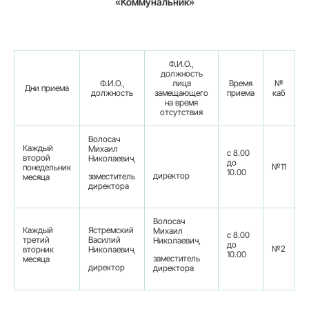
«Коммунальник»
Ф.И.О.,
должность
Ф.И.О.,
лица
Время
№
Дни приема
должность
замещающего
приема
каб
на время
отсутствия
Волосач
Каждый
Михаил
с 8.00
второй
Николаевич,
до
№11
понедельник
10.00
директор
заместитель
месяца
директора
Волосач
Каждый
Ястремский
Михаил
с 8.00
третий
Василий
Николаевич,
до
№2
вторник
Николаевич,
10.00
заместитель
месяца
директор
директора