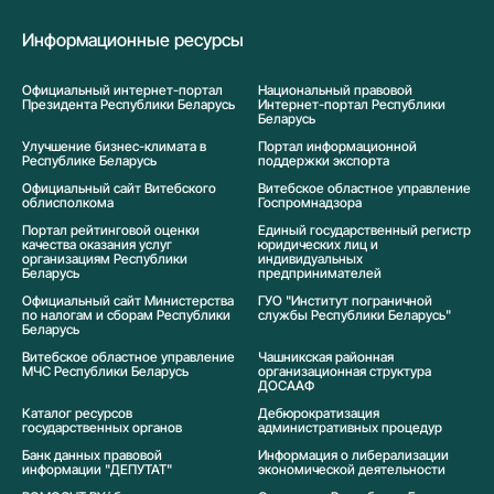
Информационные ресурсы
Официальный интернет-портал
Национальный правовой
Президента Республики Беларусь
Интернет-портал Республики
Беларусь
Улучшение бизнес-климата в
Портал информационной
Республике Беларусь
поддержки экспорта
Официальный сайт Витебского
Витебское областное управление
облисполкома
Госпромнадзора
Портал рейтинговой оценки
Единый государственный регистр
качества оказания услуг
юридических лиц и
организациям Республики
индивидуальных
Беларусь
предпринимателей
Официальный сайт Министерства
ГУО "Институт пограничной
по налогам и сборам Республики
службы Республики Беларусь"
Беларусь
Витебское областное управление
Чашникская районная
МЧС Республики Беларусь
организационная структура
ДОСААФ
Каталог ресурсов
Дебюрократизация
государственных органов
административных процедур
Банк данных правовой
Информация о либерализации
информации "ДЕПУТАТ"
экономической деятельности