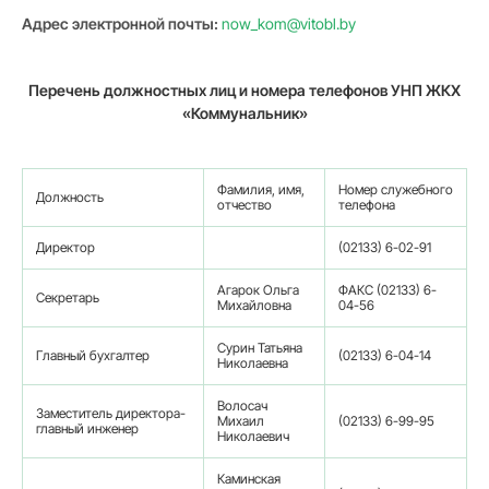
Адрес электронной почты:
now_kom@vitobl.by
Перечень должностных лиц и номера телефонов УНП ЖКХ
«Коммунальник»
Фамилия, имя,
Номер служебного
Должность
отчество
телефона
Директор
(02133) 6-02-91
Агарок Ольга
ФАКС (02133) 6-
Секретарь
Михайловна
04-56
Сурин Татьяна
Главный бухгалтер
(02133) 6-04-14
Николаевна
Волосач
Заместитель директора-
Михаил
(02133) 6-99-95
главный инженер
Николаевич
Каминская