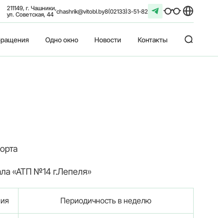
211149, г. Чашники,
chashrik@vitobl.by
8(02133)3-51-82
ул. Советская, 44
ращения
Одно окно
Новости
Контакты
орта
ла «АТП №14 г.Лепеля»
ния
Периодичность в неделю