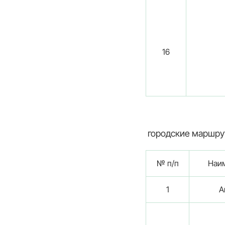
16
городские маршр
№ п/п
Наи
1
А