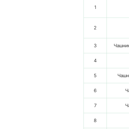
1
2
3
Чашник
4
5
Чашни
6
Ч
7
Ч
8