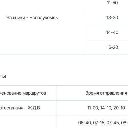
11-50
Чашники - Новолукомль
13-30
14-40
16-20
уты
менование маршрутов
Время отправления
втостанция – Ж.Д.В
11-00, 14-10, 20-10
06-40, 07-15, 07-45, 08-