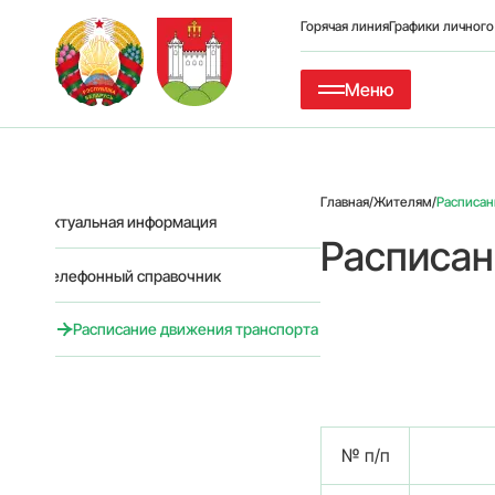
Горячая линия
Графики личног
Меню
Главная
/
Жителям
/
Расписан
Актуальная информация
Расписан
Телефонный справочник
Расписание движения транспорта
№ п/п