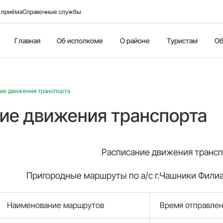
о приёма
Справочные службы
Главная
Об исполкоме
О районе
Туристам
Об
ие движения транспорта
ие движения транспорта
Расписание движения трансп
Пригородные маршруты по а/с г.Чашники Филиа
Наименование маршрутов
Время отправле