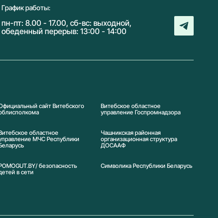
График работы:
пн-пт: 8.00 - 17.00, сб-вс: выходной,
обеденный перерыв: 13:00 - 14:00
Официальный сайт Витебского
Витебское областное
облисполкома
управление Госпромнадзора
Витебское областное
Чашникская районная
управление МЧС Республики
организационная структура
Беларусь
ДОСААФ
POMOGUT.BY/ безопасность
Символика Реcпублики Беларусь
детей в сети