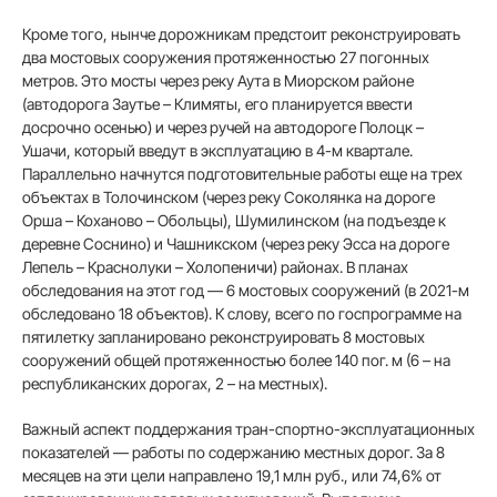
Кроме того, нынче дорожникам предстоит реконструировать
два мостовых сооружения протяженностью 27 погонных
метров. Это мосты через реку Аута в Миорском районе
(автодорога Заутье – Климяты, его планируется ввести
досрочно осенью) и через ручей на автодороге Полоцк –
Ушачи, который введут в эксплуатацию в 4-м квартале.
Параллельно начнутся подготовительные работы еще на трех
объектах в Толочинском (через реку Соколянка на дороге
Орша – Коханово – Обольцы), Шумилинском (на подъезде к
деревне Соснино) и Чашникском (через реку Эсса на дороге
Лепель – Краснолуки – Холопеничи) районах. В планах
обследования на этот год — 6 мостовых сооружений (в 2021-м
обследовано 18 объектов). К слову, всего по госпрограмме на
пятилетку запланировано реконструировать 8 мостовых
сооружений общей протяженностью более 140 пог. м (6 – на
республиканских дорогах, 2 – на местных).
Важный аспект поддержания тран-спортно-эксплуатационных
показателей — работы по содержанию местных дорог. За 8
месяцев на эти цели направлено 19,1 млн руб., или 74,6% от