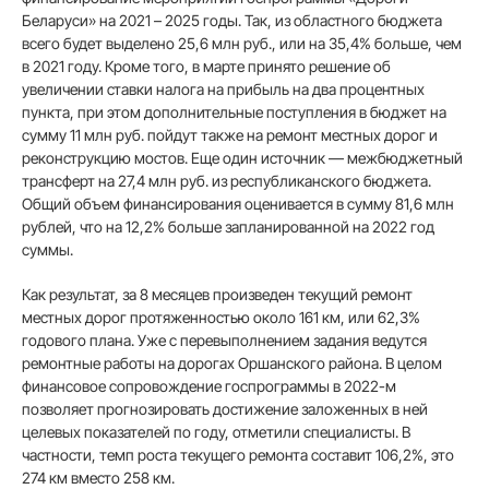
Беларуси» на 2021 – 2025 годы. Так, из областного бюджета
всего будет выделено 25,6 млн руб., или на 35,4% больше, чем
в 2021 году. Кроме того, в марте принято решение об
увеличении ставки налога на прибыль на два процентных
пункта, при этом дополнительные поступления в бюджет на
сумму 11 млн руб. пойдут также на ремонт местных дорог и
реконструкцию мостов. Еще один источник — межбюджетный
трансферт на 27,4 млн руб. из республиканского бюджета.
Общий объем финансирования оценивается в сумму 81,6 млн
рублей, что на 12,2% больше запланированной на 2022 год
суммы.
Как результат, за 8 месяцев произведен текущий ремонт
местных дорог протяженностью около 161 км, или 62,3%
годового плана. Уже с перевыполнением задания ведутся
ремонтные работы на дорогах Оршанского района. В целом
финансовое сопровождение госпрограммы в 2022-м
позволяет прогнозировать достижение заложенных в ней
целевых показателей по году, отметили специалисты. В
частности, темп роста текущего ремонта составит 106,2%, это
274 км вместо 258 км.