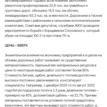
запланированных годовых ассигнований. Выполнено
ремонтное профилирование 20,6 тыс. км гравийных и
грунтовых дорог, обкошено 14,5 тыс. км обочин,
ликвидировано 93,3 тыс. кв. м ямочности. Дорожники в тесном
взаимодействии с районными и сельскими исполнительными
комитетами, Советами депутатов, службами ЖКХ проводили
мероприятия по борьбе с борщевиком Сосновского, который
убран на площади 100,2 га при плане 75 га.
ЦЕНЫ – ВВЕРХ
Значительное влияние на экономику предприятий и в целом на
объемы дорожных работ оказывает их существенная
материалоемкость. Удельный вес материальных ресурсов в
цене по некоторым видам работ составляет более 80%.
Стоимость битума, щебня, дизельного топлива достаточно
высока и постоянно увеличивается, констатируют
специалисты. Например, с декабря 2020-го по август 2022
года битум подорожал почти в 2,5 раза, дизельное топливо –
примерно на 40%, доломитовый щебень – на 22,7%. Причем
материалы поставляются на условиях полной предоплаты.
Безусловно, эти факторы вызывают рост стоимости работ, и,