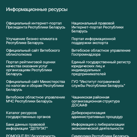
Информационные ресурсы
Официальный интернет-портал
Национальный правовой
Президента Республики Беларусь
Интернет-портал Республики
Беларусь
Улучшение бизнес-климата в
Портал информационной
Республике Беларусь
поддержки экспорта
Официальный сайт Витебского
Витебское областное управление
облисполкома
Госпромнадзора
Портал рейтинговой оценки
Единый государственный регистр
качества оказания услуг
юридических лиц и
организациям Республики
индивидуальных
Беларусь
предпринимателей
Официальный сайт Министерства
ГУО "Институт пограничной
по налогам и сборам Республики
службы Республики Беларусь"
Беларусь
Витебское областное управление
Чашникская районная
МЧС Республики Беларусь
организационная структура
ДОСААФ
Каталог ресурсов
Дебюрократизация
государственных органов
административных процедур
Банк данных правовой
Информация о либерализации
информации "ДЕПУТАТ"
экономической деятельности
POMOGUT.BY/ безопасность
Символика Реcпублики Беларусь