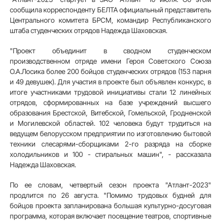
сообщила корреспонденту БЕЛТА официальный представитель
Центрального комитета БРСМ, командир Республиканского
штаба студенческих отрядов Надежда Шаховская.
"Проект объединит в сводном студенческом
производственном отряде имени Героя Советского Союза
О.А.Лосика более 200 бойцов студенческих отрядов (153 парня
и 49 девушек). Для участия в проекте был объявлен конкурс, в
итоге участниками трудовой инициативы стали 12 линейных
отрядов, сформированных на базе учреждений высшего
образования Брестской, Витебской, Гомельской, Гродненской
и Могилевской областей. 102 человека будут трудиться на
ведущем белорусском предприятии по изготовлению бытовой
техники слесарями-сборщиками 2-го разряда на сборке
холодильников и 100 - стиральных машин", - рассказала
Надежда Шаховская.
По ее словам, четвертый сезон проекта "Атлант-2023"
продлится по 26 августа. "Помимо трудовых будней для
бойцов проекта запланирована большая культурно-досуговая
программа, которая включает посещение театров, спортивные