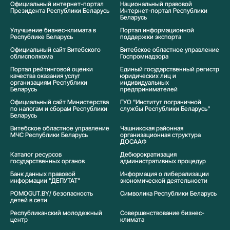
Официальный интернет-портал
Национальный правовой
Президента Республики Беларусь
Интернет-портал Республики
Беларусь
Улучшение бизнес-климата в
Портал информационной
Республике Беларусь
поддержки экспорта
Официальный сайт Витебского
Витебское областное управление
облисполкома
Госпромнадзора
Портал рейтинговой оценки
Единый государственный регистр
качества оказания услуг
юридических лиц и
организациям Республики
индивидуальных
Беларусь
предпринимателей
Официальный сайт Министерства
ГУО "Институт пограничной
по налогам и сборам Республики
службы Республики Беларусь"
Беларусь
Витебское областное управление
Чашникская районная
МЧС Республики Беларусь
организационная структура
ДОСААФ
Каталог ресурсов
Дебюрократизация
государственных органов
административных процедур
Банк данных правовой
Информация о либерализации
информации "ДЕПУТАТ"
экономической деятельности
POMOGUT.BY/ безопасность
Символика Реcпублики Беларусь
детей в сети
Республиканский молодежный
Совершенствование бизнес-
центр
климата