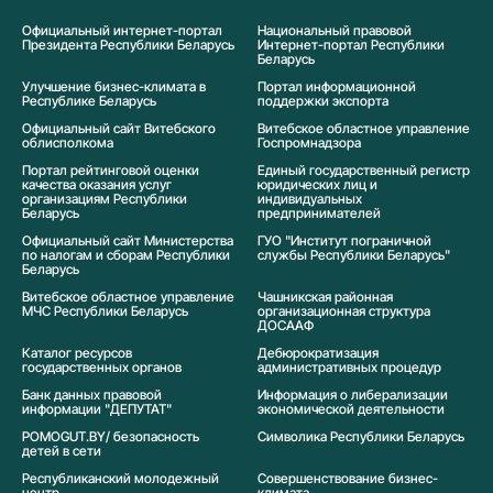
Официальный интернет-портал
Национальный правовой
Президента Республики Беларусь
Интернет-портал Республики
Беларусь
Улучшение бизнес-климата в
Портал информационной
Республике Беларусь
поддержки экспорта
Официальный сайт Витебского
Витебское областное управление
облисполкома
Госпромнадзора
Портал рейтинговой оценки
Единый государственный регистр
качества оказания услуг
юридических лиц и
организациям Республики
индивидуальных
Беларусь
предпринимателей
Официальный сайт Министерства
ГУО "Институт пограничной
по налогам и сборам Республики
службы Республики Беларусь"
Беларусь
Витебское областное управление
Чашникская районная
МЧС Республики Беларусь
организационная структура
ДОСААФ
Каталог ресурсов
Дебюрократизация
государственных органов
административных процедур
Банк данных правовой
Информация о либерализации
информации "ДЕПУТАТ"
экономической деятельности
POMOGUT.BY/ безопасность
Символика Реcпублики Беларусь
детей в сети
Республиканский молодежный
Совершенствование бизнес-
центр
климата