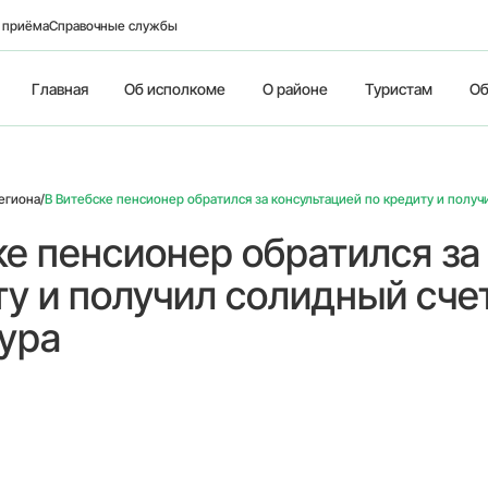
о приёма
Справочные службы
Главная
Об исполкоме
О районе
Туристам
Об
егиона
/
В Витебске пенсионер обратился за консультацией по кредиту и получ
ке пенсионер обратился за
ту и получил солидный сче
ура