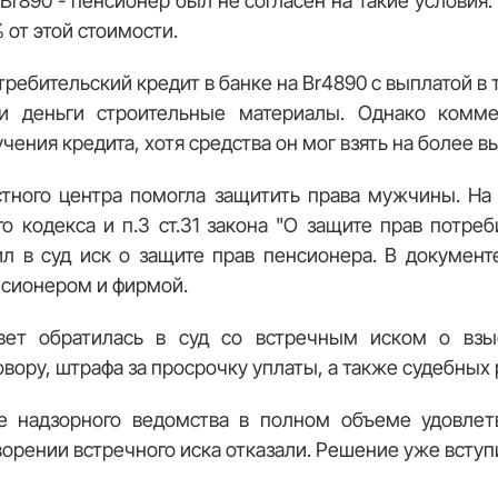
 Br890 - пенсионер был не согласен на такие условия
 от этой стоимости.
ребительский кредит в банке на Br4890 с выплатой в 
ти деньги строительные материалы. Однако комме
чения кредита, хотя средства он мог взять на более в
тного центра помогла защитить права мужчины. На осн
го кодекса и п.3 ст.31 закона "О защите прав потре
л в суд иск о защите прав пенсионера. В документ
нсионером и фирмой.
твет обратилась в суд со встречным иском о в
вору, штрафа за просрочку уплаты, а также судебных 
е надзорного ведомства в полном объеме удовлет
орении встречного иска отказали. Решение уже вступи