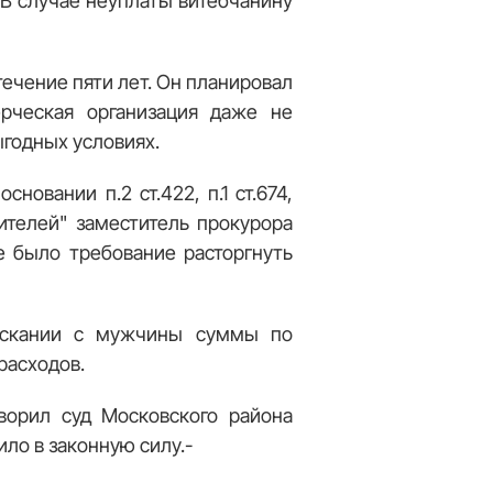
. В случае неуплаты витебчанину
течение пяти лет. Он планировал
рческая организация даже не
ыгодных условиях.
овании п.2 ст.422, п.1 ст.674,
бителей" заместитель прокурора
е было требование расторгнуть
зыскании с мужчины суммы по
расходов.
ворил суд Московского района
ло в законную силу.-