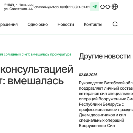
211149, г. Чашники,
chashrik@vitobl.by
8(02133)3-51-82
ул. Советская, 44
ращения
Одно окно
Новости
Контакты
Другие новости
ил солидный счет: вмешалась прокуратура
 консультацией
02.08.2026
т: вмешалась
Руководство Витебской обл
поздравляет личный состав
ветеранов сил специальны
операций Вооруженных Си
Республики Беларусь с
профессиональным праздн
Днем десантников и сил
специальных операций
Вооруженных Сил