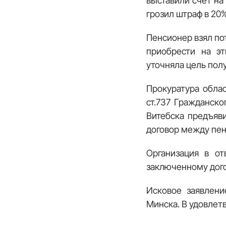
выставили счет на
грозил штраф в 20%
Пенсионер взял пот
приобрести на э
уточняла цель полу
Прокуратура облас
ст.737 Гражданско
Витебска предъяви
договор между пе
Организация в о
заключенному дого
Исковое заявлени
Минска. В удовлетв