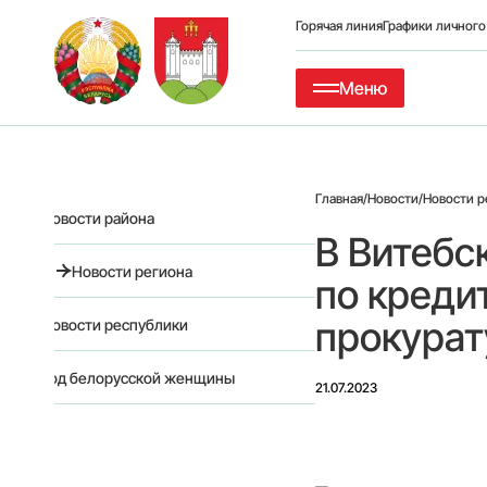
Горячая линия
Графики личног
Меню
Главная
/
Новости
/
Новости р
Новости района
В Витебс
Новости региона
по креди
прокурат
Новости республики
Год белорусской женщины
21.07.2023