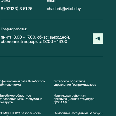
Факс:
Email:
8 (02133) 3 51 75
chashrik@vitobl.by
График работы:
пн-пт: 8.00 - 17.00, сб-вс: выходной,
обеденный перерыв: 13:00 - 14:00
Официальный сайт Витебского
Витебское областное
облисполкома
управление Госпромнадзора
Витебское областное
Чашникская районная
управление МЧС Республики
организационная структура
Беларусь
ДОСААФ
POMOGUT.BY/ безопасность
Символика Реcпублики Беларусь