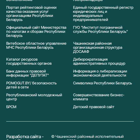
Портал рейтинговой оценки
Единый государственный регистр
качества оказания услуг
юридических лиц и
организациям Республики
индивидуальных
Беларусь
предпринимателей
Официальный сайт Министерства
ГУО "Институт пограничной
по налогам и сборам Республики
службы Республики Беларусь"
Беларусь
Витебское областное управление
Чашникская районная
МЧС Республики Беларусь
организационная структура
ДОСААФ
Каталог ресурсов
Дебюрократизация
государственных органов
административных процедур
Банк данных правовой
Информация о либерализации
информации "ДЕПУТАТ"
экономической деятельности
POMOGUT.BY/ безопасность
Символика Реcпублики Беларусь
детей в сети
Республиканский молодежный
Совершенствование бизнес-
центр
климата
БРСМ
Детский правовой сайт
Разработка сайта -
© Чашникский районный исполнительный