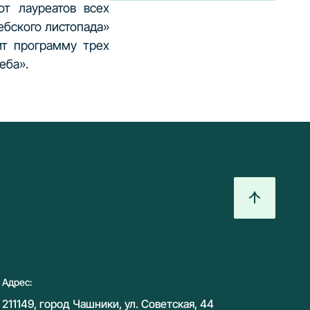
от лауреатов всех
ебского листопада»
ит программу трех
еба».
Адрес:
211149, город Чашники, ул. Советская, 44