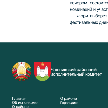
вечером состоитс
номинаций и участ
— жюри выберет о
фестивальных дней
Чашникский районный
исполнительный комитет
Главная
О районе
Об исполкоме
Геральдика
О районе