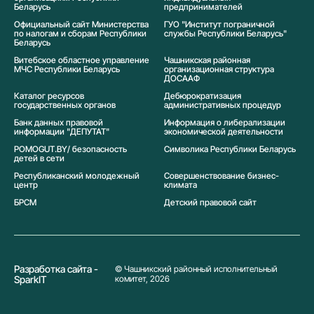
Беларусь
предпринимателей
Официальный сайт Министерства
ГУО "Институт пограничной
по налогам и сборам Республики
службы Республики Беларусь"
Беларусь
Витебское областное управление
Чашникская районная
МЧС Республики Беларусь
организационная структура
ДОСААФ
Каталог ресурсов
Дебюрократизация
государственных органов
административных процедур
Банк данных правовой
Информация о либерализации
информации "ДЕПУТАТ"
экономической деятельности
POMOGUT.BY/ безопасность
Символика Реcпублики Беларусь
детей в сети
Республиканский молодежный
Совершенствование бизнес-
центр
климата
БРСМ
Детский правовой сайт
Разработка сайта -
© Чашникский районный исполнительный
SparkIT
комитет, 2026