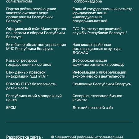
облисполкома
Госпромнадзора
Портал рейтинговой оценки
Единый государственный регистр
качества оказания услуг
юридических лиц и
организациям Республики
индивидуальных
Беларусь
предпринимателей
Официальный сайт Министерства
ГУО "Институт пограничной
по налогам и сборам Республики
службы Республики Беларусь"
Беларусь
Витебское областное управление
Чашникская районная
МЧС Республики Беларусь
организационная структура
ДОСААФ
Каталог ресурсов
Дебюрократизация
государственных органов
административных процедур
Банк данных правовой
Информация о либерализации
информации "ДЕПУТАТ"
экономической деятельности
POMOGUT.BY/ безопасность
Символика Реcпублики Беларусь
детей в сети
Республиканский молодежный
Совершенствование бизнес-
центр
климата
БРСМ
Детский правовой сайт
Разработка сайта -
© Чашникский районный исполнительный