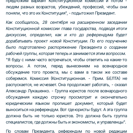
предложим вариант Конституционной комиссии и потом -
людям разных возрастов, убеждений, профессий, чтобы они
поняли, что это их Конституция", - подытожил Президент.
Как сообщалось, 28 сентября на расширенном заседании
Конституционной комиссии глава государства, подводя итоги
дискуссии, определил, как и кто до референдума будет
дорабатывать проект новой Конституции. По его поручению
было подготовлено распоряжение Президента о создании
рабочей группы, которая теперь и занимается этим вопросом.
"Я буду с ними часто встречаться, чтобы ответить на какие-то
вопросы. А потом, перед вынесением на всенародное
обсуждение того проекта, мы с вами в таком же составе
соберемся. Комиссия (Конституционная. - Прим. БЕЛТА) не
распускается, не исчезает. Она продолжает работать, - сказал
Александр Лукашенко. - Группа юристов после всенародного
обсуждения каждую строчку просмотрит и окончательно
юридическим языком пропишет документ, который будет
выноситься на референдум. Вот где юристы будут. А эта группа
должна быть не только юристов. Это должна быть группа
специалистов, где должны быть и экономисты, и управленцы".
По словам Президента, референдум по новой редакции