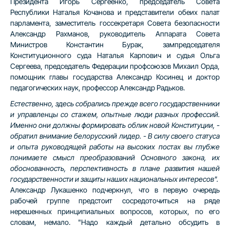
Президента Игорь Сергеенко, председатель Совета
Республики Наталья Кочанова и представители обеих палат
парламента, заместитель госсекретаря Совета безопасности
Александр Рахманов, руководитель Аппарата Совета
Министров Константин Бурак, зампредседателя
Конституционного суда Наталья Карпович и судья Ольга
Сергеева, председатель Федерации профсоюзов Михаил Орда,
помощник главы государства Александр Косинец и доктор
педагогических наук, профессор Александр Радьков.
Естественно, здесь собрались прежде всего государственники
и управленцы со стажем, опытные люди разных профессий.
Именно они должны формировать облик новой Конституции, -
обратил внимание белорусский лидер. - В силу своего статуса
и опыта руководящей работы на высоких постах вы глубже
понимаете смысл преобразований Основного закона, их
обоснованность, перспективность в плане развития нашей
государственности и защиты наших национальных интересов".
Александр Лукашенко подчеркнул, что в первую очередь
рабочей группе предстоит сосредоточиться на ряде
нерешенных принципиальных вопросов, которых, по его
словам, немало. "Надо каждый детально обсудить в