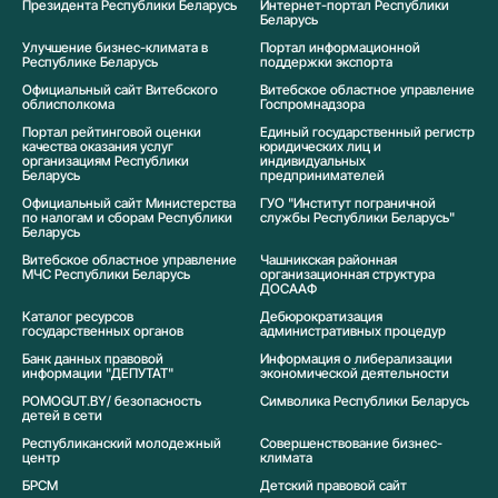
Президента Республики Беларусь
Интернет-портал Республики
Беларусь
Улучшение бизнес-климата в
Портал информационной
Республике Беларусь
поддержки экспорта
Официальный сайт Витебского
Витебское областное управление
облисполкома
Госпромнадзора
Портал рейтинговой оценки
Единый государственный регистр
качества оказания услуг
юридических лиц и
организациям Республики
индивидуальных
Беларусь
предпринимателей
Официальный сайт Министерства
ГУО "Институт пограничной
по налогам и сборам Республики
службы Республики Беларусь"
Беларусь
Витебское областное управление
Чашникская районная
МЧС Республики Беларусь
организационная структура
ДОСААФ
Каталог ресурсов
Дебюрократизация
государственных органов
административных процедур
Банк данных правовой
Информация о либерализации
информации "ДЕПУТАТ"
экономической деятельности
POMOGUT.BY/ безопасность
Символика Реcпублики Беларусь
детей в сети
Республиканский молодежный
Совершенствование бизнес-
центр
климата
БРСМ
Детский правовой сайт