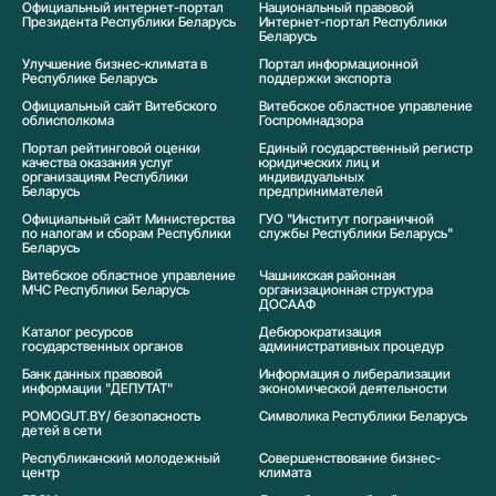
Официальный интернет-портал
Национальный правовой
Президента Республики Беларусь
Интернет-портал Республики
Беларусь
Улучшение бизнес-климата в
Портал информационной
Республике Беларусь
поддержки экспорта
Официальный сайт Витебского
Витебское областное управление
облисполкома
Госпромнадзора
Портал рейтинговой оценки
Единый государственный регистр
качества оказания услуг
юридических лиц и
организациям Республики
индивидуальных
Беларусь
предпринимателей
Официальный сайт Министерства
ГУО "Институт пограничной
по налогам и сборам Республики
службы Республики Беларусь"
Беларусь
Витебское областное управление
Чашникская районная
МЧС Республики Беларусь
организационная структура
ДОСААФ
Каталог ресурсов
Дебюрократизация
государственных органов
административных процедур
Банк данных правовой
Информация о либерализации
информации "ДЕПУТАТ"
экономической деятельности
POMOGUT.BY/ безопасность
Символика Реcпублики Беларусь
детей в сети
Республиканский молодежный
Совершенствование бизнес-
центр
климата