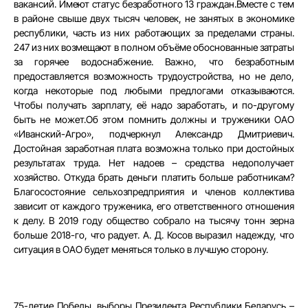
вакансий. Имеют статус безработного 13 граждан.Вместе с тем
в районе свыше двух тысяч человек, не занятых в экономике
республики, часть из них работающих за пределами страны.
247 из них возмещают в полном объёме обоснованные затраты
за горячее водоснабжение. Важно, что безработным
предоставляется возможность трудоустройства, но не дело,
когда некоторые под любыми предлогами отказываются.
Чтобы получать зарплату, её надо заработать, и по-другому
быть не может.Об этом помнить должны и труженики ОАО
«Иванский-Агро», подчеркнул Александр Дмитриевич.
Достойная заработная плата возможна только при достойных
результатах труда. Нет надоев – средства недополучает
хозяйство. Откуда брать деньги платить больше работникам?
Благосостояние сельхозпредприятия и членов коллектива
зависит от каждого труженика, его ответственного отношения
к делу. В 2019 году общество собрало на тысячу тонн зерна
больше 2018-го, что радует. А. Д. Косов выразил надежду, что
ситуация в ОАО будет меняться только в лучшую сторону.
75-летие Победы, выборы Президента Республики Беларусь –