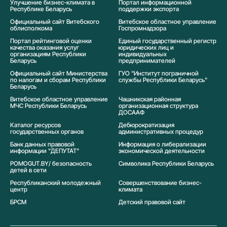
Улучшение бизнес-климата в
Портал информационной
Республике Беларусь
поддержки экспорта
Официальный сайт Витебского
Витебское областное управление
облисполкома
Госпромнадзора
Портал рейтинговой оценки
Единый государственный регистр
качества оказания услуг
юридических лиц и
организациям Республики
индивидуальных
Беларусь
предпринимателей
Официальный сайт Министерства
ГУО "Институт пограничной
по налогам и сборам Республики
службы Республики Беларусь"
Беларусь
Витебское областное управление
Чашникская районная
МЧС Республики Беларусь
организационная структура
ДОСААФ
Каталог ресурсов
Дебюрократизация
государственных органов
административных процедур
Банк данных правовой
Информация о либерализации
информации "ДЕПУТАТ"
экономической деятельности
POMOGUT.BY/ безопасность
Символика Реcпублики Беларусь
детей в сети
Республиканский молодежный
Совершенствование бизнес-
центр
климата
БРСМ
Детский правовой сайт