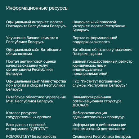
Информационные ресурсы
Официальный интернет-портал
Национальный правовой
Президента Республики Беларусь
Интернет-портал Республики
Беларусь
Улучшение бизнес-климата в
Портал информационной
Республике Беларусь
поддержки экспорта
Официальный сайт Витебского
Витебское областное управление
облисполкома
Госпромнадзора
Портал рейтинговой оценки
Единый государственный регистр
качества оказания услуг
юридических лиц и
организациям Республики
индивидуальных
Беларусь
предпринимателей
Официальный сайт Министерства
ГУО "Институт пограничной
по налогам и сборам Республики
службы Республики Беларусь"
Беларусь
Витебское областное управление
Чашникская районная
МЧС Республики Беларусь
организационная структура
ДОСААФ
Каталог ресурсов
Дебюрократизация
государственных органов
административных процедур
Банк данных правовой
Информация о либерализации
информации "ДЕПУТАТ"
экономической деятельности
POMOGUT.BY/ безопасность
Символика Реcпублики Беларусь