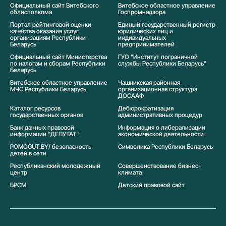
Официальный сайт Витебского
Витебское областное управление
облисполкома
Госпромнадзора
Портал рейтинговой оценки
Единый государственный регистр
качества оказания услуг
юридических лиц и
организациям Республики
индивидуальных
Беларусь
предпринимателей
Официальный сайт Министерства
ГУО "Институт пограничной
по налогам и сборам Республики
службы Республики Беларусь"
Беларусь
Витебское областное управление
Чашникская районная
МЧС Республики Беларусь
организационная структура
ДОСААФ
Каталог ресурсов
Дебюрократизация
государственных органов
административных процедур
Банк данных правовой
Информация о либерализации
информации "ДЕПУТАТ"
экономической деятельности
POMOGUT.BY/ безопасность
Символика Реcпублики Беларусь
детей в сети
Республиканский молодежный
Совершенствование бизнес-
центр
климата
БРСМ
Детский правовой сайт