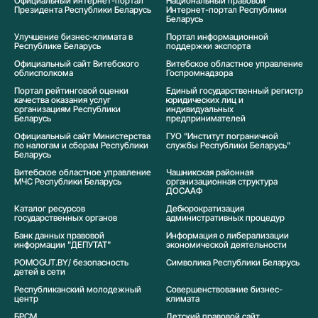
Официальный интернет-портал
Национальный правовой
Президента Республики Беларусь
Интернет-портал Республики
Беларусь
Улучшение бизнес-климата в
Портал информационной
Республике Беларусь
поддержки экспорта
Официальный сайт Витебского
Витебское областное управление
облисполкома
Госпромнадзора
Портал рейтинговой оценки
Единый государственный регистр
качества оказания услуг
юридических лиц и
организациям Республики
индивидуальных
Беларусь
предпринимателей
Официальный сайт Министерства
ГУО "Институт пограничной
по налогам и сборам Республики
службы Республики Беларусь"
Беларусь
Витебское областное управление
Чашникская районная
МЧС Республики Беларусь
организационная структура
ДОСААФ
Каталог ресурсов
Дебюрократизация
государственных органов
административных процедур
Банк данных правовой
Информация о либерализации
информации "ДЕПУТАТ"
экономической деятельности
POMOGUT.BY/ безопасность
Символика Реcпублики Беларусь
детей в сети
Республиканский молодежный
Совершенствование бизнес-
центр
климата
БРСМ
Детский правовой сайт