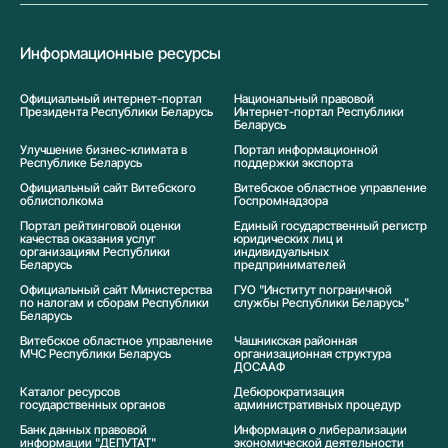
Информационные ресурсы
Официальный интернет-портал
Национальный правовой
Президента Республики Беларусь
Интернет-портал Республики
Беларусь
Улучшение бизнес-климата в
Портал информационной
Республике Беларусь
поддержки экспорта
Официальный сайт Витебского
Витебское областное управление
облисполкома
Госпромнадзора
Портал рейтинговой оценки
Единый государственный регистр
качества оказания услуг
юридических лиц и
организациям Республики
индивидуальных
Беларусь
предпринимателей
Официальный сайт Министерства
ГУО "Институт пограничной
по налогам и сборам Республики
службы Республики Беларусь"
Беларусь
Витебское областное управление
Чашникская районная
МЧС Республики Беларусь
организационная структура
ДОСААФ
Каталог ресурсов
Дебюрократизация
государственных органов
административных процедур
Банк данных правовой
Информация о либерализации
информации "ДЕПУТАТ"
экономической деятельности