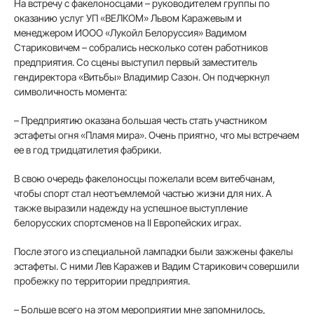
На встречу с факелоносцами – руководителем группы по
оказанию услуг УП «ВЕЛКОМ» Львом Каражевым и
менеджером ИООО «Лукойл Белоруссия» Вадимом
Стариковичем – собрались несколько сотен работников
предприятия. Со сцены выступил первый заместитель
гендиректора «Витьбы» Владимир Сазон. Он подчеркнул
символичность момента:
– Предприятию оказана большая честь стать участником
эстафеты огня «Пламя мира». Очень приятно, что мы встречаем
ее в год тридцатилетия фабрики.
В свою очередь факелоносцы пожелали всем витебчанам,
чтобы спорт стал неотъемлемой частью жизни для них. А
также выразили надежду на успешное выступление
белорусских спортсменов на II Европейских играх.
После этого из специальной лампадки были зажжены факелы
эстафеты. С ними Лев Каражев и Вадим Старикович совершили
пробежку по территории предприятия.
– Больше всего на этом мероприятии мне запомнилось,