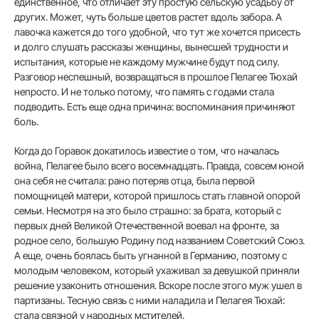
един­ственное, что от­личает эту простую сельскую усадьбу от
других. Может, чуть больше цветов растет вдоль забора. А
лавочка кажет­ся до того удобной, что тут же хочется присесть
и долго слушать рассказы жен­щины, вынесшей трудности и
испытания, которые не каждо­му мужчине будут под силу.
Разговор неспешный, возвра­щаться в прошлое Пелагее Тюхай
непросто. И не только потому, что память с года­ми стала
подводить. Есть еще одна причина: воспоминания причиняют
боль.
Когда до Горавок докати­лось известие о том, что на­чалась
война, Пелагее было всего восемнадцать. Правда, совсем юной
она себя не счи­тала: рано потеряв отца, была первой
помощницей матери, которой пришлось стать глав­ной опорой
семьи. Несмотря на это было страшно: за брата, который с
первых дней Вели­кой Отечественной воевал на фронте, за
родное село, боль­шую Родину под названием Советский Союз.
А еще, очень боялась быть угнанной в Гер­манию, поэтому с
молодым человеком, который ухажи­вал за девушкой приняли
ре­шение узаконить отношения. Вскоре после этого муж ушел в
партизаны. Тесную связь с ними наладила и Пелагея Тю­хай:
стала связной у народных мстителей.