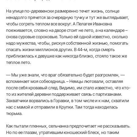
На улице по-деревен­ски размеренно течет жизнь, солнце
ненадолго прячется за очередную тучку и тут же выглядывает,
чтобы согреть теплом все вокруг. А Пелагея Ивановна
поеживается, слов­но на дворе стоит не лето, а на календаре –
снова суровые сороковые. Только ей одной известно, сколько
надо муже­ства, чтобы, рискуя собствен­ной жизнью, помогать
спасать жизни миллионов других. В 44-м, когда смерть
прибли­зилась к девушке как никогда близко, стояло такое же
теплое лето.
— Мы уже знали, что враг обязательно будет разгром­лен, —
вспоминает моя собе­седница. – Немцы лютовали, оставляя
после себя кровавый след. Видимо, им стало из­вестно, что кто-
то из жителей деревни поддерживает связь с партизанами.
Захватчики ворвались в Горавки, в том числе и к нам, схватили
нас с мамой и отправили в Крупки. Там тогда находилась
тюрьма.
Как пытали пленных, сель­чанка предпочитает не расска­зывать.
Но по ее глазам, утра­тившим юношеский блеск, но таким