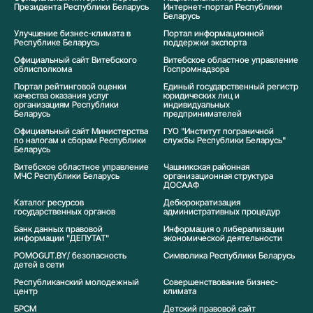
Президента Республики Беларусь
Интернет-портал Республики
Беларусь
Улучшение бизнес-климата в
Портал информационной
Республике Беларусь
поддержки экспорта
Официальный сайт Витебского
Витебское областное управление
облисполкома
Госпромнадзора
Портал рейтинговой оценки
Единый государственный регистр
качества оказания услуг
юридических лиц и
организациям Республики
индивидуальных
Беларусь
предпринимателей
Официальный сайт Министерства
ГУО "Институт пограничной
по налогам и сборам Республики
службы Республики Беларусь"
Беларусь
Витебское областное управление
Чашникская районная
МЧС Республики Беларусь
организационная структура
ДОСААФ
Каталог ресурсов
Дебюрократизация
государственных органов
административных процедур
Банк данных правовой
Информация о либерализации
информации "ДЕПУТАТ"
экономической деятельности
POMOGUT.BY/ безопасность
Символика Реcпублики Беларусь
детей в сети
Республиканский молодежный
Совершенствование бизнес-
центр
климата
БРСМ
Детский правовой сайт