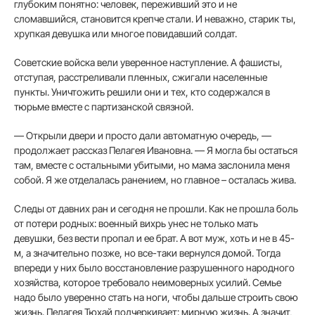
глубоким понятно: человек, переживший это и не
сломавшийся, становится крепче стали. И неважно, ста­рик ты,
хрупкая девушка или многое повидавший солдат.
Советские войска вели уве­ренное наступление. А фаши­сты,
отступая, расстреливали пленных, сжигали населенные
пункты. Уничтожить решили они и тех, кто содержался в
тюрьме вместе с партизанской связной.
— Открыли двери и про­сто дали автоматную очередь, —
продолжает рассказ Пела­гея Ивановна. — Я могла бы остаться
там, вместе с осталь­ными убитыми, но мама за­слонила меня
собой. Я же от­делалась ранением, но главное – осталась жива.
Следы от давних ран и се­годня не прошли. Как не про­шла боль
от потери родных: военный вихрь унес не только мать
девушки, без вести про­пал и ее брат. А вот муж, хоть и не в 45-
м, а значительно поз­же, но все-таки вернулся до­мой. Тогда
впереди у них было восстановление разрушенного народного
хозяйства, которое требовало неимоверных уси­лий. Семье
надо было уверен­но стать на ноги, чтобы дальше строить свою
жизнь. Пелагея Тюхай подчеркивает: мирную жизнь. А значит,