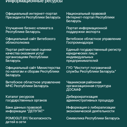
Информационные ресурсы
Официальный интернет-портал
Национальный правовой
Президента Республики Беларусь
Интернет-портал Республики
Беларусь
Улучшение бизнес-климата в
Портал информационной
Республике Беларусь
поддержки экспорта
Официальный сайт Витебского
Витебское областное управление
облисполкома
Госпромнадзора
Портал рейтинговой оценки
Единый государственный регистр
качества оказания услуг
юридических лиц и
организациям Республики
индивидуальных
Беларусь
предпринимателей
Официальный сайт Министерства
ГУО "Институт пограничной
по налогам и сборам Республики
службы Республики Беларусь"
Беларусь
Витебское областное управление
Чашникская районная
МЧС Республики Беларусь
организационная структура
ДОСААФ
Каталог ресурсов
Дебюрократизация
государственных органов
административных процедур
Банк данных правовой
Информация о либерализации
информации "ДЕПУТАТ"
экономической деятельности
POMOGUT.BY/ безопасность
Символика Реcпублики Беларусь
детей в сети