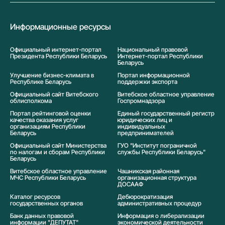
Информационные ресурсы
Официальный интернет-портал
Национальный правовой
Президента Республики Беларусь
Интернет-портал Республики
Беларусь
Улучшение бизнес-климата в
Портал информационной
Республике Беларусь
поддержки экспорта
Официальный сайт Витебского
Витебское областное управление
облисполкома
Госпромнадзора
Портал рейтинговой оценки
Единый государственный регистр
качества оказания услуг
юридических лиц и
организациям Республики
индивидуальных
Беларусь
предпринимателей
Официальный сайт Министерства
ГУО "Институт пограничной
по налогам и сборам Республики
службы Республики Беларусь"
Беларусь
Витебское областное управление
Чашникская районная
МЧС Республики Беларусь
организационная структура
ДОСААФ
Каталог ресурсов
Дебюрократизация
государственных органов
административных процедур
Банк данных правовой
Информация о либерализации
информации "ДЕПУТАТ"
экономической деятельности