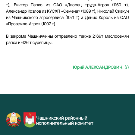
т), Виктор Папко из ОАО «Дворец труда-Агро» (1160 т),
Александр Козлов из КУСХП «Семена» (1089 т), Николай Скакун
из Чашникского агросервиса (1071 т) и Денис Король из ОАО
«Проземле-Агро» (1007 т).
В закрома Чашниччины отправлено также 2169т маслосемян
рапса и 626 т сурепицы.
Юрий АЛЕКСАНДРОВИЧ. (/)
Чашникский районный
исполнительный комитет