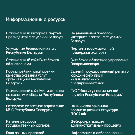
Информационные ресурсы
Официальный интернет-портал
Национальный правовой
Президента Республики Беларусь
Интернет-портал Республики
Беларусь
Улучшение бизнес-климата в
Портал информационной
Республике Беларусь
поддержки экспорта
Официальный сайт Витебского
Витебское областное управление
облисполкома
Госпромнадзора
Портал рейтинговой оценки
Единый государственный регистр
качества оказания услуг
юридических лиц и
организациям Республики
индивидуальных
Беларусь
предпринимателей
Официальный сайт Министерства
ГУО "Институт пограничной
по налогам и сборам Республики
службы Республики Беларусь"
Беларусь
Витебское областное управление
Чашникская районная
МЧС Республики Беларусь
организационная структура
ДОСААФ
Каталог ресурсов
Дебюрократизация
государственных органов
административных процедур
Банк данных правовой
Информация о либерализации