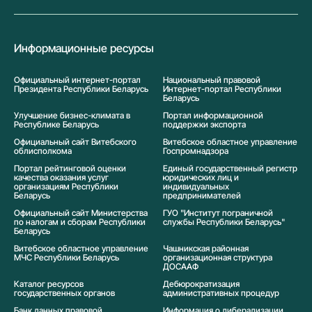
Информационные ресурсы
Официальный интернет-портал
Национальный правовой
Президента Республики Беларусь
Интернет-портал Республики
Беларусь
Улучшение бизнес-климата в
Портал информационной
Республике Беларусь
поддержки экспорта
Официальный сайт Витебского
Витебское областное управление
облисполкома
Госпромнадзора
Портал рейтинговой оценки
Единый государственный регистр
качества оказания услуг
юридических лиц и
организациям Республики
индивидуальных
Беларусь
предпринимателей
Официальный сайт Министерства
ГУО "Институт пограничной
по налогам и сборам Республики
службы Республики Беларусь"
Беларусь
Витебское областное управление
Чашникская районная
МЧС Республики Беларусь
организационная структура
ДОСААФ
Каталог ресурсов
Дебюрократизация
государственных органов
административных процедур
Банк данных правовой
Информация о либерализации