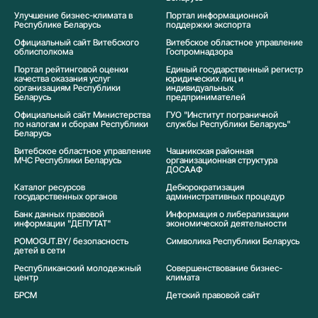
Улучшение бизнес-климата в
Портал информационной
Республике Беларусь
поддержки экспорта
Официальный сайт Витебского
Витебское областное управление
облисполкома
Госпромнадзора
Портал рейтинговой оценки
Единый государственный регистр
качества оказания услуг
юридических лиц и
организациям Республики
индивидуальных
Беларусь
предпринимателей
Официальный сайт Министерства
ГУО "Институт пограничной
по налогам и сборам Республики
службы Республики Беларусь"
Беларусь
Витебское областное управление
Чашникская районная
МЧС Республики Беларусь
организационная структура
ДОСААФ
Каталог ресурсов
Дебюрократизация
государственных органов
административных процедур
Банк данных правовой
Информация о либерализации
информации "ДЕПУТАТ"
экономической деятельности
POMOGUT.BY/ безопасность
Символика Реcпублики Беларусь
детей в сети
Республиканский молодежный
Совершенствование бизнес-
центр
климата
БРСМ
Детский правовой сайт