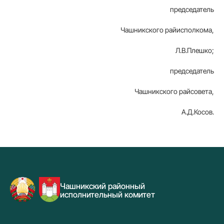
председатель
Чашникского райисполкома,
Л.В.Плешко;
председатель
Чашникского райсовета,
А.Д.Косов.
Чашникский районный
исполнительный комитет