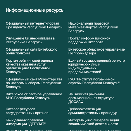
Информационные ресурсы
Официальный интернет-портал
Национальный правовой
Президента Республики Беларусь
Интернет-портал Республики
Беларусь
Улучшение бизнес-климата в
Портал информационной
Республике Беларусь
поддержки экспорта
Официальный сайт Витебского
Витебское областное управление
облисполкома
Госпромнадзора
Портал рейтинговой оценки
Единый государственный регистр
качества оказания услуг
юридических лиц и
организациям Республики
индивидуальных
Беларусь
предпринимателей
Официальный сайт Министерства
ГУО "Институт пограничной
по налогам и сборам Республики
службы Республики Беларусь"
Беларусь
Витебское областное управление
Чашникская районная
МЧС Республики Беларусь
организационная структура
ДОСААФ
Каталог ресурсов
Дебюрократизация
государственных органов
административных процедур
Банк данных правовой
Информация о либерализации
информации "ДЕПУТАТ"
экономической деятельности