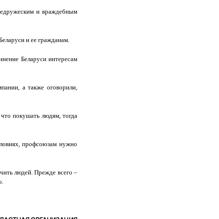
 недружеским и враждебным
Беларуси и ее гражданам.
чинение Беларуси интересам
пании, а также оговорили,
 что покушать людям, тогда
словиях, профсоюзам нужно
ечить людей. Прежде всего –
о.