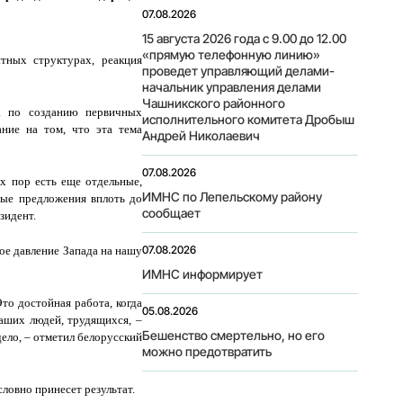
07.08.2026
15 августа 2026 года с 9.00 до 12.00
«прямую телефонную линию»
тных структурах, реакция
проведет управляющий делами-
начальник управления делами
Чашникского районного
та по созданию первичных
исполнительного комитета Дробыш
ние на том, что эта тема
Андрей Николаевич
07.08.2026
х пор есть еще отдельные,
ИМНС по Лепельскому району
тные предложения вплоть до
сообщает
зидент.
07.08.2026
ое давление Запада на нашу
ИМНС информирует
то достойная работа, когда
05.08.2026
аших людей, трудящихся, –
Бешенство смертельно, но его
дело, – отметил белорусский
можно предотвратить
ловно принесет результат.