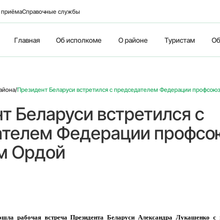
о приёма
Справочные службы
Главная
Об исполкоме
О районе
Туристам
Об
айона
/
Президент Беларуси встретился с председателем Федерации профсою
т Беларуси встретился с
ателем Федерации профсо
м Ордой
прошла рабочая встреча Президента Беларуси Александра Лукашенко с 