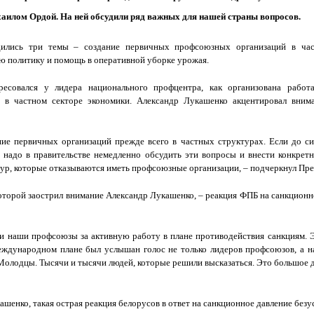
аилом Ордой. На ней обсудили ряд важных для нашей страны вопросов.
ились три темы – создание первичных профсоюзных организаций в час
ю политику и помощь в оперативной уборке урожая.
ересовался у лидера национального профцентра, как организована рабо
 в частном секторе экономики. Александр Лукашенко акцентировал внима
ние первичных организаций прежде всего в частных структурах. Если до си
, надо в правительстве немедленно обсудить эти вопросы и внести конкре
ур, которые отказываются иметь профсоюзные организации, – подчеркнул Пре
которой заострил внимание Александр Лукашенко, – реакция ФПБ на санкционн
и наши профсоюзы за активную работу в плане противодействия санкциям. Э
международном плане был услышан голос не только лидеров профсоюзов, а н
– Молодцы. Тысячи и тысячи людей, которые решили высказаться. Это большое 
енко, такая острая реакция белорусов в ответ на санкционное давление безус