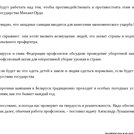
удут работать над тем, чтобы противодействовать и противостоять этим
 государства Михаил Орда.
евидно, что западные санкции вводятся для нанесения экономического ущерба 
не скрывают: они хотят вызвать возмущение людей, это захват страны и под
ионального профцентра.
ларуси и глава Федерации профсоюзов обсудили проведение уборочной кам
офсоюзный актив для оперативной уборке урожая в стране.
сли будет во что одеть детей к школе и людям одеться нормально, если будет
ул глава государства.
борочная кампания в Беларуси традиционно проходит в особых погодных у
риям, как это бывает каждый год.
прессовано, и погода нас проверяет на твердость и решительность. Надо обесп
 так далее, обычная работа профсоюзов, – поставил задачу Александр Лукашенк