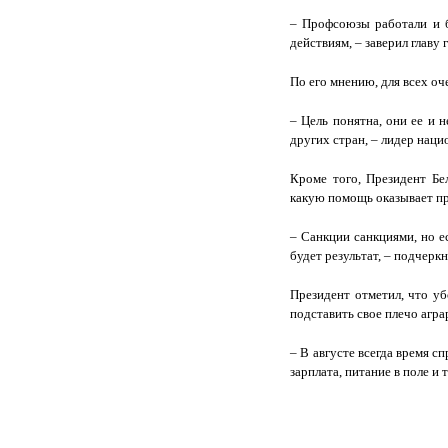
– Профсоюзы работали и б
действиям, – заверил главу
По его мнению, для всех оч
– Цель понятна, они ее и 
других стран, – лидер нац
Кроме того, Президент Бе
какую помощь оказывает пр
– Санкции санкциями, но е
будет результат, – подчеркн
Президент отметил, что у
подставить свое плечо агра
– В августе всегда время с
зарплата, питание в поле и