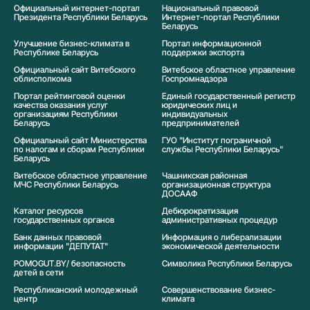
Официальный интернет-портал
Национальный правовой
Президента Республики Беларусь
Интернет-портал Республики
Беларусь
Улучшение бизнес-климата в
Портал информационной
Республике Беларусь
поддержки экспорта
Официальный сайт Витебского
Витебское областное управление
облисполкома
Госпромнадзора
Портал рейтинговой оценки
Единый государственный регистр
качества оказания услуг
юридических лиц и
организациям Республики
индивидуальных
Беларусь
предпринимателей
Официальный сайт Министерства
ГУО "Институт пограничной
по налогам и сборам Республики
службы Республики Беларусь"
Беларусь
Витебское областное управление
Чашникская районная
МЧС Республики Беларусь
организационная структура
ДОСААФ
Каталог ресурсов
Дебюрократизация
государственных органов
административных процедур
Банк данных правовой
Информация о либерализации
информации "ДЕПУТАТ"
экономической деятельности
POMOGUT.BY/ безопасность
Символика Реcпублики Беларусь
детей в сети
Республиканский молодежный
Совершенствование бизнес-
центр
климата