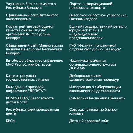
Улучшение бизнес-климата в
Портал информационной
Республике Беларусь
поддержки экспорта
Официальный сайт Витебского
Витебское областное управление
облисполкома
Госпромнадзора
Портал рейтинговой оценки
Единый государственный регистр
качества оказания услуг
юридических лиц и
организациям Республики
индивидуальных
Беларусь
предпринимателей
Официальный сайт Министерства
ГУО "Институт пограничной
по налогам и сборам Республики
службы Республики Беларусь"
Беларусь
Витебское областное управление
Чашникская районная
МЧС Республики Беларусь
организационная структура
ДОСААФ
Каталог ресурсов
Дебюрократизация
государственных органов
административных процедур
Банк данных правовой
Информация о либерализации
информации "ДЕПУТАТ"
экономической деятельности
POMOGUT.BY/ безопасность
Символика Реcпублики Беларусь
детей в сети
Республиканский молодежный
Совершенствование бизнес-
центр
климата
БРСМ
Детский правовой сайт