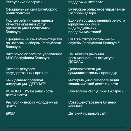
Республике Беларусь
поддержки экспорта
Официальный сайт Витебского
Витебское областное управление
облисполкома
Госпромнадзора
Портал рейтинговой оценки
Единый государственный регистр
качества оказания услуг
юридических лиц и
организациям Республики
индивидуальных
Беларусь
предпринимателей
Официальный сайт Министерства
ГУО "Институт пограничной
по налогам и сборам Республики
службы Республики Беларусь"
Беларусь
Витебское областное управление
Чашникская районная
МЧС Республики Беларусь
организационная структура
ДОСААФ
Каталог ресурсов
Дебюрократизация
государственных органов
административных процедур
Банк данных правовой
Информация о либерализации
информации "ДЕПУТАТ"
экономической деятельности
POMOGUT.BY/ безопасность
Символика Реcпублики Беларусь
детей в сети
Республиканский молодежный
Совершенствование бизнес-
центр
климата
БРСМ
Детский правовой сайт