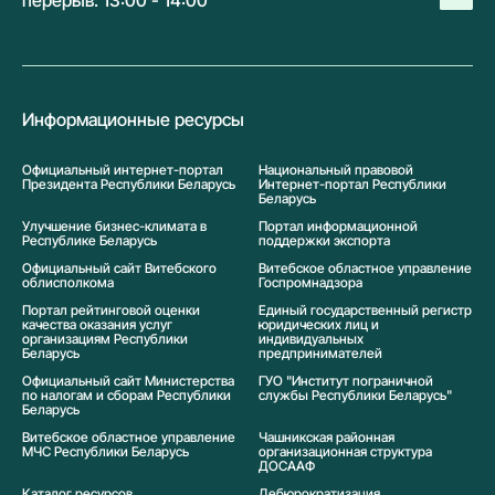
перерыв: 13:00 - 14:00
Информационные ресурсы
Официальный интернет-портал
Национальный правовой
Президента Республики Беларусь
Интернет-портал Республики
Беларусь
Улучшение бизнес-климата в
Портал информационной
Республике Беларусь
поддержки экспорта
Официальный сайт Витебского
Витебское областное управление
облисполкома
Госпромнадзора
Портал рейтинговой оценки
Единый государственный регистр
качества оказания услуг
юридических лиц и
организациям Республики
индивидуальных
Беларусь
предпринимателей
Официальный сайт Министерства
ГУО "Институт пограничной
по налогам и сборам Республики
службы Республики Беларусь"
Беларусь
Витебское областное управление
Чашникская районная
МЧС Республики Беларусь
организационная структура
ДОСААФ
Каталог ресурсов
Дебюрократизация