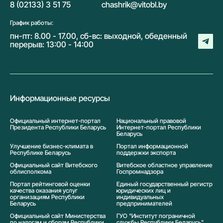
8 (02133) 3 51 75
chashrik@vitobl.by
График работы:
пн-пт: 8.00 - 17.00, сб-вс: выходной, обеденный
перерыв: 13:00 - 14:00
Информационные ресурсы
Официальный интернет-портал
Национальный правовой
Президента Республики Беларусь
Интернет-портал Республики
Беларусь
Улучшение бизнес-климата в
Портал информационной
Республике Беларусь
поддержки экспорта
Официальный сайт Витебского
Витебское областное управление
облисполкома
Госпромнадзора
Портал рейтинговой оценки
Единый государственный регистр
качества оказания услуг
юридических лиц и
организациям Республики
индивидуальных
Беларусь
предпринимателей
Официальный сайт Министерства
ГУО "Институт пограничной
по налогам и сборам Республики
службы Республики Беларусь"