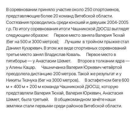
В соревновании приняло участие около 250 спортсменов,
представляющие более 20 команд Витебской области.
Состязания проводились среди юношей и девушек 2004-2005
г.р. По итогу соревнования итоги Чашникской ДЮСШ выглядят
следующим образом: Первое место заняла Валерия Тюхай
(бег на 500 и 3000 метров); Лучшим в тройном прыжке стал
Даниил Кухаревич. В этом же виде спортивных соревнований
третье место занял Владислав Коваль. Первое место в
пятиборье — у Анастасии Шемет. Второе в толкании ядра —
у Алины Кацар. Чашничанка Валерия Юркевич четвёртой
преодолела дистанцию 200 метров. Такой же результат и у
Никиты Ткачука (бег на 3000 метров). В эстафетном беге 600
м + 400 м + 200 м команда Чашникской ДЮСШ, которую
представляли Валерия Тюхай, Валерия Юркевич, Анастасия
Шемет, была третьей. В общекомандном зачёте наши
земляки стали первыми среди районов Витебской области.