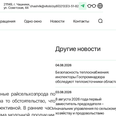
211149, г. Чашники,
chashrik@vitobl.by
8(02133)3-51-82
ул. Советская, 44
ращения
Одно окно
Новости
Контакты
Другие новости
04.08.2026
Безопасность теплоснабжения:
инспекторы Госпромнадзора
обследуют теплоисточники област
03.08.2026
нные райсельхозпрода по
8 августа 2026 года первый
а то обстоятельство, что
заместитель председателя –
ективной. В ранние часы
начальник управления по сельском
хозяйству и продовольствию
ёма молочной продукции.