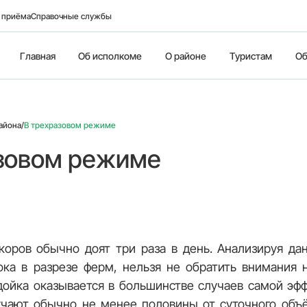
о приёма
Справочные службы
Главная
Об исполкоме
О районе
Туристам
Об
айона
/
В трехразовом режиме
зовом режиме
коров обычно доят три раза в день. Анализируя да
ка в разрезе ферм, нельзя не обратить внимания н
дойка оказывается в большинстве случаев самой эфф
чают обычно не менее половины от суточного объ