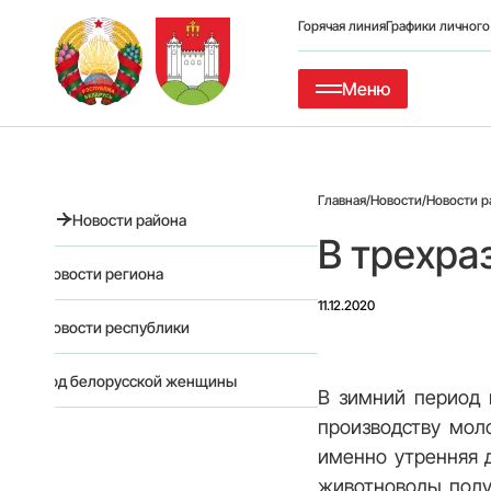
Горячая линия
Графики личног
Меню
Главная
/
Новости
/
Новости р
Новости района
В трехра
Новости региона
11.12.2020
Новости республики
Год белорусской женщины
В зимний период 
производству моло
именно утренняя 
животноводы полу