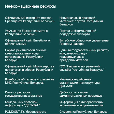
Информационные ресурсы
Официальный интернет-портал
Национальный правовой
Президента Республики Беларусь
Интернет-портал Республики
Беларусь
Улучшение бизнес-климата в
Портал информационной
Республике Беларусь
поддержки экспорта
Официальный сайт Витебского
Витебское областное управление
облисполкома
Госпромнадзора
Портал рейтинговой оценки
Единый государственный регистр
качества оказания услуг
юридических лиц и
организациям Республики
индивидуальных
Беларусь
предпринимателей
Официальный сайт Министерства
ГУО "Институт пограничной
по налогам и сборам Республики
службы Республики Беларусь"
Беларусь
Витебское областное управление
Чашникская районная
МЧС Республики Беларусь
организационная структура
ДОСААФ
Каталог ресурсов
Дебюрократизация
государственных органов
административных процедур
Банк данных правовой
Информация о либерализации
информации "ДЕПУТАТ"
экономической деятельности
POMOGUT.BY/ безопасность
Символика Реcпублики Беларусь