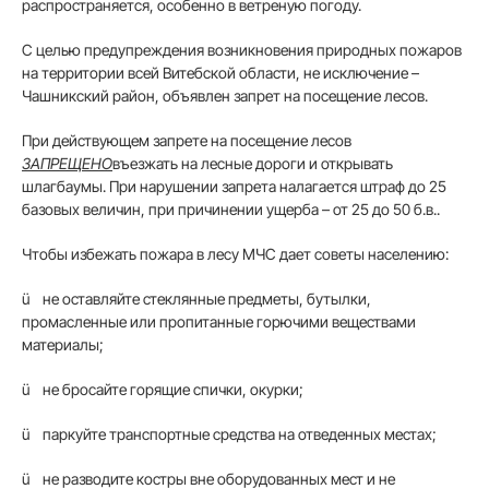
распространяется, особенно в ветреную погоду.
С целью предупреждения возникновения природных пожаров
на территории всей Витебской области, не исключение –
Чашникский район, объявлен запрет на посещение лесов.
При действующем запрете на посещение лесов
ЗАПРЕЩЕНО
въезжать на лесные дороги и открывать
шлагбаумы. При нарушении запрета налагается штраф до 25
базовых величин, при причинении ущерба – от 25 до 50 б.в..
Чтобы избежать пожара в лесу МЧС дает советы населению:
ü
не оставляйте стеклянные предметы, бутылки,
промасленные или пропитанные горючими веществами
материалы;
ü
не бросайте горящие спички, окурки;
ü
паркуйте транспортные средства на отведенных местах;
ü
не разводите костры вне оборудованных мест и не