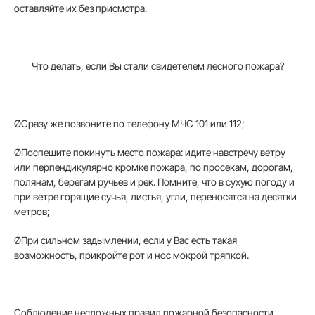
оставляйте их без присмотра.
Что делать, если Вы стали свидетелем лесного пожара?
Ø
Сразу же позвоните по телефону МЧС 101 или 112;
Ø
Поспешите покинуть место пожара: идите навстречу ветру
или перпендикулярно кромке пожара, по просекам, дорогам,
полянам, берегам ручьев и рек. Помните, что в сухую погоду и
при ветре горящие сучья, листья, угли, переносятся на десятки
метров;
Ø
При сильном задымлении, если у Вас есть такая
возможность, прикройте рот и нос мокрой тряпкой.
Соблюдение несложных правил пожарной безопасности