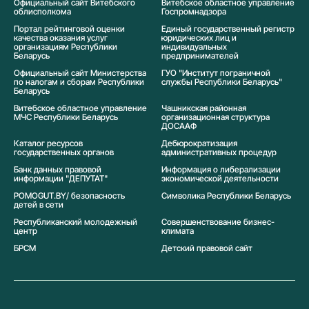
Официальный сайт Витебского
Витебское областное управление
облисполкома
Госпромнадзора
Портал рейтинговой оценки
Единый государственный регистр
качества оказания услуг
юридических лиц и
организациям Республики
индивидуальных
Беларусь
предпринимателей
Официальный сайт Министерства
ГУО "Институт пограничной
по налогам и сборам Республики
службы Республики Беларусь"
Беларусь
Витебское областное управление
Чашникская районная
МЧС Республики Беларусь
организационная структура
ДОСААФ
Каталог ресурсов
Дебюрократизация
государственных органов
административных процедур
Банк данных правовой
Информация о либерализации
информации "ДЕПУТАТ"
экономической деятельности
POMOGUT.BY/ безопасность
Символика Реcпублики Беларусь
детей в сети
Республиканский молодежный
Совершенствование бизнес-
центр
климата
БРСМ
Детский правовой сайт