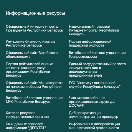
Информационные ресурсы
Официальный интернет-портал
Национальный правовой
Президента Республики Беларусь
Интернет-портал Республики
Беларусь
Улучшение бизнес-климата в
Портал информационной
Республике Беларусь
поддержки экспорта
Официальный сайт Витебского
Витебское областное управление
облисполкома
Госпромнадзора
Портал рейтинговой оценки
Единый государственный регистр
качества оказания услуг
юридических лиц и
организациям Республики
индивидуальных
Беларусь
предпринимателей
Официальный сайт Министерства
ГУО "Институт пограничной
по налогам и сборам Республики
службы Республики Беларусь"
Беларусь
Витебское областное управление
Чашникская районная
МЧС Республики Беларусь
организационная структура
ДОСААФ
Каталог ресурсов
Дебюрократизация
государственных органов
административных процедур
Банк данных правовой
Информация о либерализации
информации "ДЕПУТАТ"
экономической деятельности