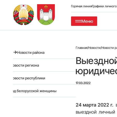
Горячая линия
Графики личног
Меню
Главная
/
Новости
/
Новости р
Новости района
Выездной
Новости региона
юридичес
Новости республики
17.03.2022
Год белорусской женщины
24 марта 2022 г.
выездной личный 