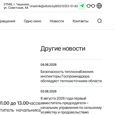
211149, г. Чашники,
chashrik@vitobl.by
8(02133)3-51-82
ул. Советская, 44
ращения
Одно окно
Новости
Контакты
Другие новости
04.08.2026
Безопасность теплоснабжения:
инспекторы Госпромнадзора
обследуют теплоисточники области
03.08.2026
8 августа 2026 года первый
11.00 до 13.00
часов
заместитель председателя –
начальник управления по сельскому
титель начальника
хозяйству и продовольствию