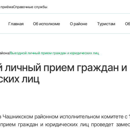
о приёма
Справочные службы
Главная
Об исполкоме
О районе
Туристам
Об
айона
/
Выездной личный прием граждан и юридических лиц
 личный прием граждан и
ких лиц
в Чашникском районном исполнительном комитете с
прием граждан и юридических лиц проведет замес