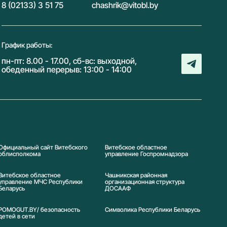
8 (02133) 3 51 75
chashrik@vitobl.by
График работы:
пн-пт: 8.00 - 17.00, сб-вс: выходной,
обеденный перерыв: 13:00 - 14:00
Официальный сайт Витебского
Витебское областное
облисполкома
управление Госпромнадзора
Витебское областное
Чашникская районная
управление МЧС Республики
организационная структура
Беларусь
ДОСААФ
POMOGUT.BY/ безопасность
Символика Реcпублики Беларусь
детей в сети