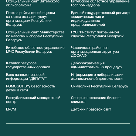
Официальный сайт Витебского
Витебское областное управление
облисполкома
Госпромнадзора
Портал рейтинговой оценки
Единый государственный регистр
качества оказания услуг
юридических лиц и
организациям Республики
индивидуальных
Беларусь
предпринимателей
Официальный сайт Министерства
ГУО "Институт пограничной
по налогам и сборам Республики
службы Республики Беларусь"
Беларусь
Витебское областное управление
Чашникская районная
МЧС Республики Беларусь
организационная структура
ДОСААФ
Каталог ресурсов
Дебюрократизация
государственных органов
административных процедур
Банк данных правовой
Информация о либерализации
информации "ДЕПУТАТ"
экономической деятельности
POMOGUT.BY/ безопасность
Символика Реcпублики Беларусь
детей в сети
Республиканский молодежный
Совершенствование бизнес-
центр
климата
БРСМ
Детский правовой сайт