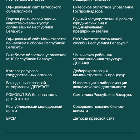
Официальный сайт Витебского
Витебское областное управление
облисполкома
Госпромнадзора
Портал рейтинговой оценки
Единый государственный регистр
качества оказания услуг
юридических лиц и
организациям Республики
индивидуальных
Беларусь
предпринимателей
Официальный сайт Министерства
ГУО "Институт пограничной
по налогам и сборам Республики
службы Республики Беларусь"
Беларусь
Витебское областное управление
Чашникская районная
МЧС Республики Беларусь
организационная структура
ДОСААФ
Каталог ресурсов
Дебюрократизация
государственных органов
административных процедур
Банк данных правовой
Информация о либерализации
информации "ДЕПУТАТ"
экономической деятельности
POMOGUT.BY/ безопасность
Символика Реcпублики Беларусь
детей в сети
Республиканский молодежный
Совершенствование бизнес-
центр
климата
БРСМ
Детский правовой сайт