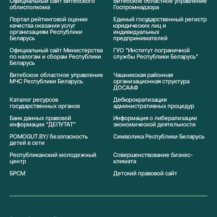
Официальный сайт Витебского
Витебское областное управление
облисполкома
Госпромнадзора
Портал рейтинговой оценки
Единый государственный регистр
качества оказания услуг
юридических лиц и
организациям Республики
индивидуальных
Беларусь
предпринимателей
Официальный сайт Министерства
ГУО "Институт пограничной
по налогам и сборам Республики
службы Республики Беларусь"
Беларусь
Витебское областное управление
Чашникская районная
МЧС Республики Беларусь
организационная структура
ДОСААФ
Каталог ресурсов
Дебюрократизация
государственных органов
административных процедур
Банк данных правовой
Информация о либерализации
информации "ДЕПУТАТ"
экономической деятельности
POMOGUT.BY/ безопасность
Символика Реcпублики Беларусь
детей в сети
Республиканский молодежный
Совершенствование бизнес-
центр
климата
БРСМ
Детский правовой сайт