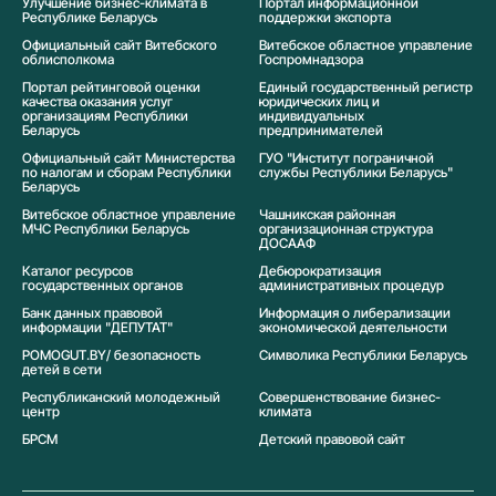
Улучшение бизнес-климата в
Портал информационной
Республике Беларусь
поддержки экспорта
Официальный сайт Витебского
Витебское областное управление
облисполкома
Госпромнадзора
Портал рейтинговой оценки
Единый государственный регистр
качества оказания услуг
юридических лиц и
организациям Республики
индивидуальных
Беларусь
предпринимателей
Официальный сайт Министерства
ГУО "Институт пограничной
по налогам и сборам Республики
службы Республики Беларусь"
Беларусь
Витебское областное управление
Чашникская районная
МЧС Республики Беларусь
организационная структура
ДОСААФ
Каталог ресурсов
Дебюрократизация
государственных органов
административных процедур
Банк данных правовой
Информация о либерализации
информации "ДЕПУТАТ"
экономической деятельности
POMOGUT.BY/ безопасность
Символика Реcпублики Беларусь
детей в сети
Республиканский молодежный
Совершенствование бизнес-
центр
климата
БРСМ
Детский правовой сайт