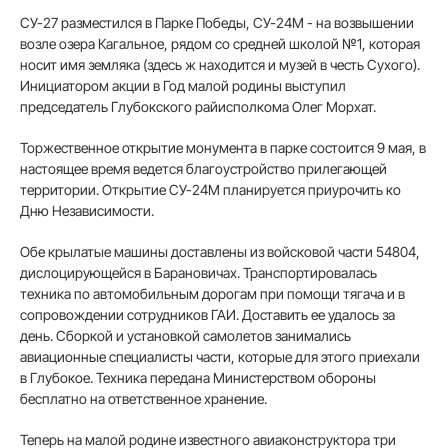
СУ-27 разместился в Парке Победы, СУ-24М - на возвышении
возле озера Кагальное, рядом со средней школой №1, которая
носит имя земляка (здесь ж находится и музей в честь Сухого).
Инициатором акции в Год малой родины выступил
председатель Глубокского райисполкома Олег Морхат.
Торжественное открытие монумента в парке состоится 9 мая, в
настоящее время ведется благоустройство прилегающей
территории. Открытие СУ-24М планируется приурочить ко
Дню Независимости.
Обе крылатые машины доставлены из войсковой части 54804,
дислоцирующейся в Барановичах. Транспортировалась
техника по автомобильным дорогам при помощи тягача и в
сопровождении сотрудников ГАИ. Доставить ее удалось за
день. Сборкой и установкой самолетов занимались
авиационные специалисты части, которые для этого приехали
в Глубокое. Техника передана Министерством обороны
бесплатно на ответственное хранение.
Теперь на малой родине известного авиаконструктора три