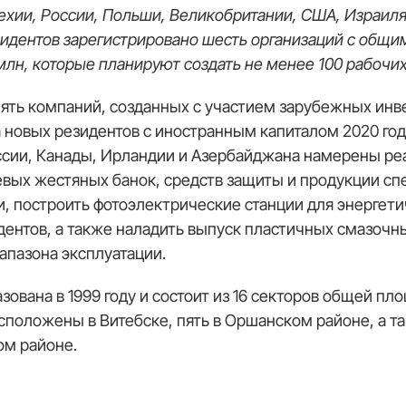
ехии, России, Польши, Великобритании, США, Израиля,
езидентов зарегистрировано шесть организаций с общ
млн, которые планируют создать не менее 100 рабочих
пять компаний, созданных с участием зарубежных инве
 новых резидентов с иностранным капиталом 2020 год
сии, Канады, Ирландии и Азербайджана намерены реа
вых жестяных банок, средств защиты и продукции сп
, построить фотоэлектрические станции для энергет
дентов, а также наладить выпуск пластичных смазоч
апазона эксплуатации.
зована в 1999 году и состоит из 16 секторов общей пло
сположены в Витебске, пять в Оршанском районе, а т
ом районе.