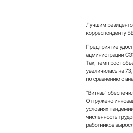
Лучшим резидентом
корреспонденту БЕ
Предприятие удост
администрации СЭЗ
Так, темп рост об
увеличилась на 73
по сравнению с ан
"Витязь" обеспечил
Отгружено инновац
условиях пандемии
численность трудов
работников выросл