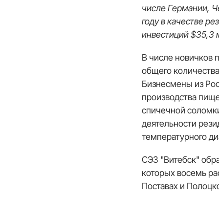
числе Германии, Ч
году в качестве р
инвестиций $35,3 
В числе новичков 
общего количества
Бизнесмены из Рос
производства пище
спичечной соломки
деятельности рези
температурного ди
СЭЗ "Витебск" обра
которых восемь ра
Поставах и Полоцк