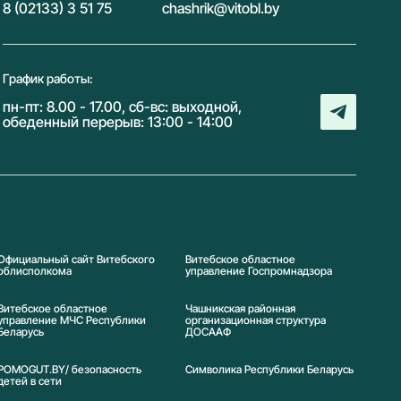
8 (02133) 3 51 75
chashrik@vitobl.by
График работы:
пн-пт: 8.00 - 17.00, сб-вс: выходной,
обеденный перерыв: 13:00 - 14:00
Официальный сайт Витебского
Витебское областное
облисполкома
управление Госпромнадзора
Витебское областное
Чашникская районная
управление МЧС Республики
организационная структура
Беларусь
ДОСААФ
POMOGUT.BY/ безопасность
Символика Реcпублики Беларусь
детей в сети