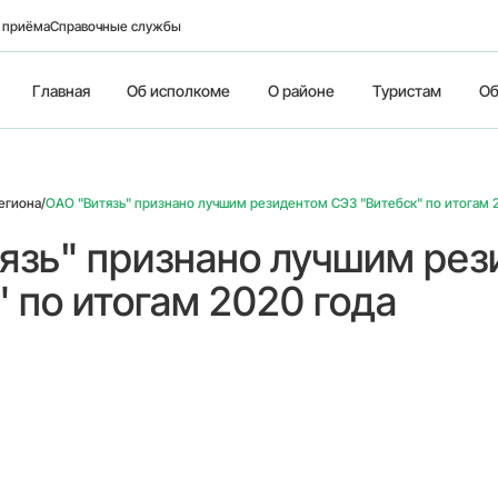
о приёма
Справочные службы
Главная
Об исполкоме
О районе
Туристам
Об
егиона
/
ОАО "Витязь" признано лучшим резидентом СЭЗ "Витебск" по итогам 
язь" признано лучшим ре
" по итогам 2020 года