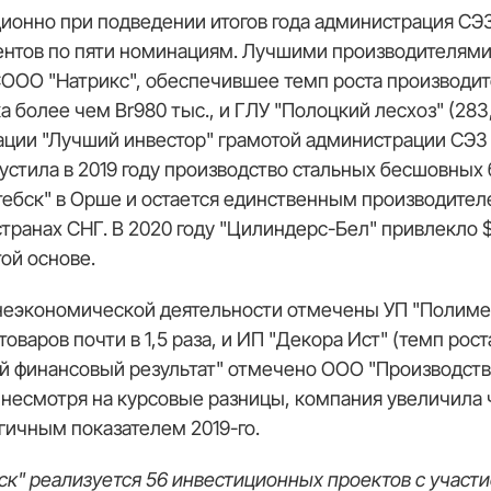
ционно при подведении итогов года администрация СЭ
нтов по пяти номинациям. Лучшими производителями 
СООО "Натрикс", обеспечившее темп роста производите
а более чем Br980 тыс., и ГЛУ "Полоцкий лесхоз" (283,
ации "Лучший инвестор" грамотой администрации СЭ
пустила в 2019 году производство стальных бесшовных
ебск" в Орше и остается единственным производител
в странах СНГ. В 2020 году "Цилиндерс-Бел" привлекл
ой основе.
неэкономической деятельности отмечены УП "Полиме
товаров почти в 1,5 раза, и ИП "Декора Ист" (темп рост
й финансовый результат" отмечено ООО "Производст
 несмотря на курсовые разницы, компания увеличила 
гичным показателем 2019-го.
ск" реализуется 56 инвестиционных проектов с участие