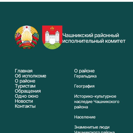
Чашникский районный
исполнительный комитет
Главная
О районе
Об исполкоме
Геральдика
О районе
Туристам
География
Обращения
Одно окно
Историко-культурное
Новости
наследие Чашникского
Контакты
района
Население
Знаменитые люди
Чашникского района