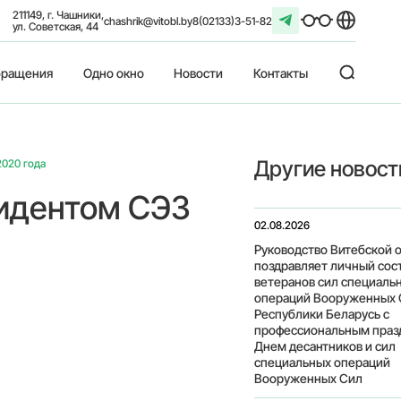
211149, г. Чашники,
chashrik@vitobl.by
8(02133)3-51-82
ул. Советская, 44
ращения
Одно окно
Новости
Контакты
Другие новост
2020 года
зидентом СЭЗ
02.08.2026
Руководство Витебской 
поздравляет личный сост
ветеранов сил специаль
операций Вооруженных 
Республики Беларусь с
профессиональным праз
Днем десантников и сил
специальных операций
Вооруженных Сил