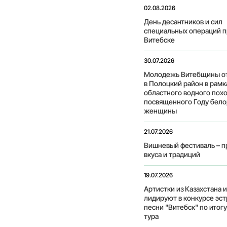
02.08.2026
День десантников и сил
специальных операций п
Витебске
30.07.2026
Молодежь Витебщины о
в Полоцкий район в рамк
областного водного похо
посвященного Году бело
женщины
21.07.2026
Вишневый фестиваль – п
вкуса и традиций
19.07.2026
Артистки из Казахстана 
лидируют в конкурсе эс
песни "Витебск" по итог
тура