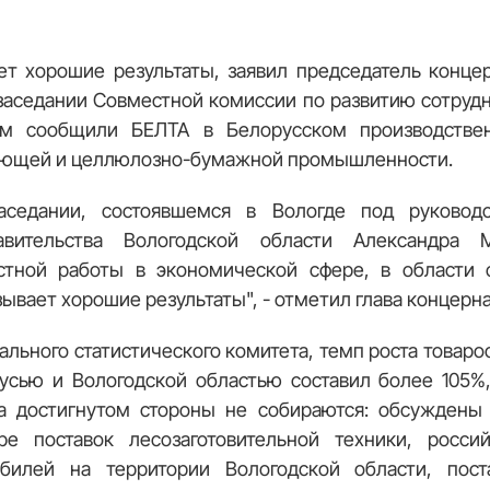
ает хорошие результаты, заявил председатель конц
аседании Совместной комиссии по развитию сотрудн
ом сообщили БЕЛТА в Белорусском производствен
ющей и целлюлозно-бумажной промышленности.
седании, состоявшемся в Вологде под руковод
авительства Вологодской области Александра М
стной работы в экономической сфере, в области о
зывает хорошие результаты", - отметил глава концерн
льного статистического комитета, темп роста товароо
усью и Вологодской областью составил более 105%,
на достигнутом стороны не собираются: обсуждены 
ре поставок лесозаготовительной техники, россий
билей на территории Вологодской области, пос