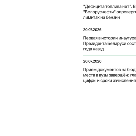
"Дефицита топлива нет". В
"Белоруснефти" опроверг
лимитах на бензин
20.07.2026
Первая в истории инаугур
Президента Беларуси сост
года назад
20.07.2026
Приём документов на бю
места в вузы завершён: гл
цифры и сроки зачисления