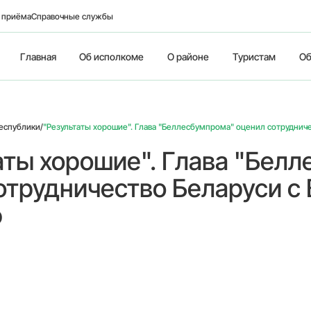
о приёма
Справочные службы
Главная
Об исполкоме
О районе
Туристам
Об
еспублики
/
"Результаты хорошие". Глава "Беллесбумпрома" оценил сотруднич
аты хорошие". Глава "Бел
отрудничество Беларуси с
ю