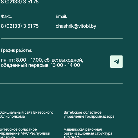
8 (02133) 3 51 75
Факс:
Email:
8 (02133) 3 51 75
chashrik@vitobl.by
График работы:
пн-пт: 8.00 - 17.00, сб-вс: выходной,
обеденный перерыв: 13:00 - 14:00
Официальный сайт Витебского
Витебское областное
облисполкома
управление Госпромнадзора
Витебское областное
Чашникская районная
управление МЧС Республики
организационная структура
Беларусь
ДОСААФ