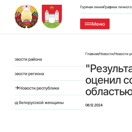
Горячая линия
Графики личног
Меню
Главная
/
Новости
/
Новости р
Новости района
"Результ
Новости региона
оценил с
область
Новости республики
Год белорусской женщины
06.12.2024