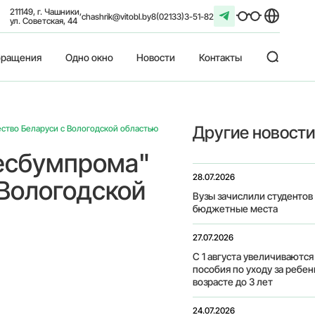
211149, г. Чашники,
chashrik@vitobl.by
8(02133)3-51-82
ул. Советская, 44
ращения
Одно окно
Новости
Контакты
Другие новости
ество Беларуси с Вологодской областью
лесбумпрома"
28.07.2026
 Вологодской
Вузы зачислили студентов
бюджетные места
27.07.2026
С 1 августа увеличиваютс
пособия по уходу за ребен
возрасте до 3 лет
24.07.2026