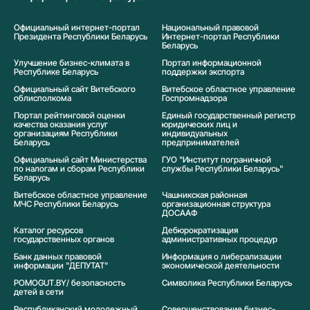
Официальный интернет-портал
Национальный правовой
Президента Республики Беларусь
Интернет-портал Республики
Беларусь
Улучшение бизнес-климата в
Портал информационной
Республике Беларусь
поддержки экспорта
Официальный сайт Витебского
Витебское областное управление
облисполкома
Госпромнадзора
Портал рейтинговой оценки
Единый государственный регистр
качества оказания услуг
юридических лиц и
организациям Республики
индивидуальных
Беларусь
предпринимателей
Официальный сайт Министерства
ГУО "Институт пограничной
по налогам и сборам Республики
службы Республики Беларусь"
Беларусь
Витебское областное управление
Чашникская районная
МЧС Республики Беларусь
организационная структура
ДОСААФ
Каталог ресурсов
Дебюрократизация
государственных органов
административных процедур
Банк данных правовой
Информация о либерализации
информации "ДЕПУТАТ"
экономической деятельности
POMOGUT.BY/ безопасность
Символика Реcпублики Беларусь
детей в сети
Республиканский молодежный
Совершенствование бизнес-